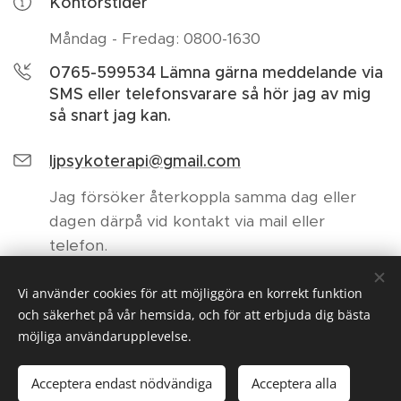
Kontorstider
Måndag - Fredag: 0800-1630
0765-599534 Lämna gärna meddelande via
SMS eller telefonsvarare så hör jag av mig
så snart jag kan.
ljpsykoterapi@gmail.com
Jag försöker återkoppla samma dag eller
dagen därpå vid kontakt via mail eller
telefon.
Vi använder cookies för att möjliggöra en korrekt funktion
och säkerhet på vår hemsida, och för att erbjuda dig bästa
möjliga användarupplevelse.
Acceptera endast nödvändiga
Lena Johansson Psykoterapi 0765-599534
Acceptera alla