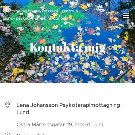
Mottagning för psykoterapi i centrala
Lund- psykodynamisk terapi och
Interpersonell terapi (IPT)
Kontakta mig
I
Lena Johansson Psykoterapimottagning i
Lund
Östra Mårtensgatan 19, 223 61 Lund